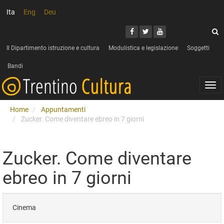
Ita
Eng
Deu
Cerca
Youtube
Facebook
Twitter
C
Il Dipartimento istruzione e cultura
Modulistica e legislazione
Soggetti
Bandi
Togg
navi
Home
Appuntamenti
Zucker. Come diventare ebreo in 7 giorni
Zucker. Come diventare
ebreo in 7 giorni
Cinema